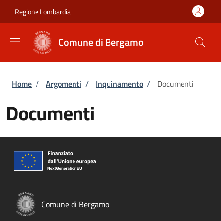
Salta al contenuto principale
Skip to footer content
Regione Lombardia
Comune di Bergamo
Briciole di pane
Home
/
Argomenti
/
Inquinamento
/
Documenti
Documenti
Comune di Bergamo