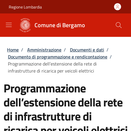
Salta al contenuto principale
Skip to footer content
Regione Lombardia
Comune di Bergamo
Briciole di pane
Home
/
Amministrazione
/
Documenti e dati
/
Documento di programmazione e rendicontazione
/
Programmazione dell’estensione della rete di
infrastrutture di ricarica per veicoli elettrici
Programmazione
dell’estensione della rete
di infrastrutture di
ricarica per veicoli elettrici