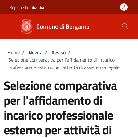
Salta al contenuto principale
Skip to footer content
Regione Lombardia
Comune di Bergamo
Briciole di pane
Home
/
Novità
/
Avviso
/
Selezione comparativa per l'affidamento di incarico
professionale esterno per attività di assistenza legale
Selezione comparativa
per l'affidamento di
incarico professionale
esterno per attività di