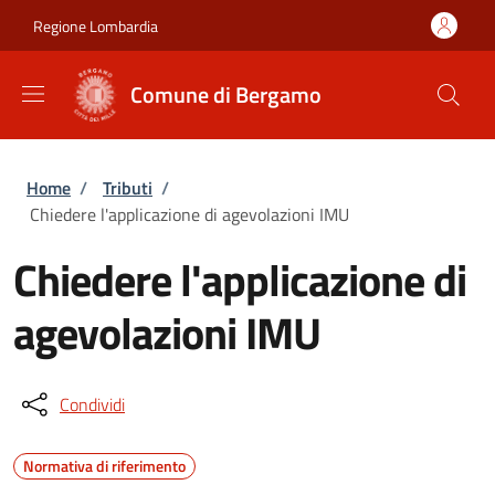
Salta al contenuto principale
Skip to footer content
Regione Lombardia
Comune di Bergamo
Briciole di pane
Home
/
Tributi
/
Chiedere l'applicazione di agevolazioni IMU
Chiedere l'applicazione di
agevolazioni IMU
Condividi
Normativa di riferimento