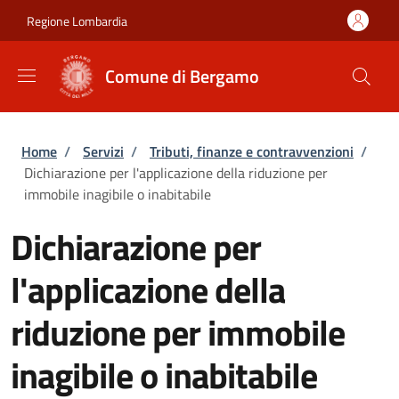
Salta al contenuto principale
Skip to footer content
Regione Lombardia
Comune di Bergamo
Briciole di pane
Home
/
Servizi
/
Tributi, finanze e contravvenzioni
/
Dichiarazione per l'applicazione della riduzione per
immobile inagibile o inabitabile
Dichiarazione per
l'applicazione della
riduzione per immobile
inagibile o inabitabile