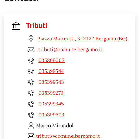
Tributi
Piazza Matteotti, 3 24122 Bergamo (BG)
tributi@comune.bergamo.it
035399002
035399544
035399543
035399279
035399345
035399603
Marco
Mirandoli
tributi@comune.bergamo.it