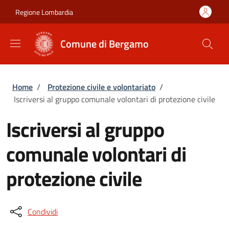
Salta al contenuto principale
Skip to footer content
Regione Lombardia
Comune di Bergamo
Briciole di pane
Home
/
Protezione civile e volontariato
/
Iscriversi al gruppo comunale volontari di protezione civile
Iscriversi al gruppo
comunale volontari di
protezione civile
Condividi