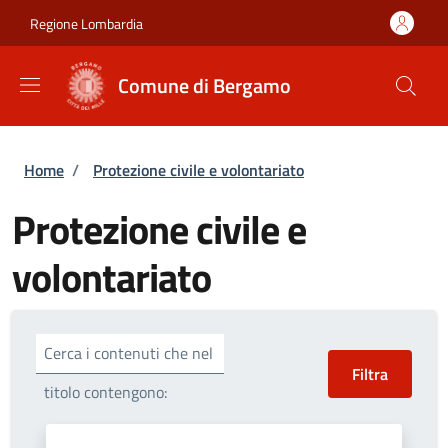
Salta al contenuto principale
Skip to footer content
Regione Lombardia
Comune di Bergamo
Briciole di pane
Home
/
Protezione civile e volontariato
Protezione civile e
volontariato
Cerca i contenuti che nel
titolo contengono: