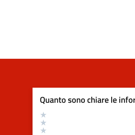
Quanto sono chiare le info
Valutazione
Valuta 5 stelle su 5
Valuta 4 stelle su 5
Valuta 3 stelle su 5