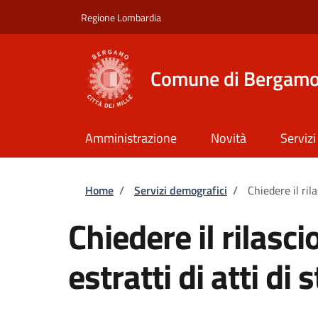
Salta al contenuto principale
Skip to footer content
Regione Lombardia
Comune di Bergam
Amministrazione
Novità
Servizi
Briciole di pane
Home
/
Servizi demografici
/
Chiedere il rila
Chiedere il rilascio
estratti di atti di 