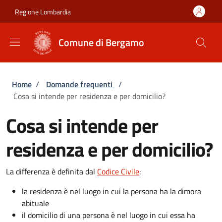
Salta al contenuto principale
Skip to footer content
Regione Lombardia
Comune di Bergamo
Briciole di pane
Home
/
Domande frequenti
/
Cosa si intende per residenza e per domicilio?
Cosa si intende per
residenza e per domicilio?
La differenza è definita dal
Codice Civile
:
la residenza è nel luogo in cui la persona ha la dimora
abituale
il domicilio di una persona è nel luogo in cui essa ha