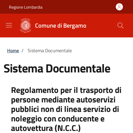
Salta al contenuto principale
Skip to footer content
Regione Lombardia
Comune di Bergamo
Briciole di pane
Home
/
Sistema Documentale
Sistema Documentale
Regolamento per il trasporto di
persone mediante autoservizi
pubblici non di linea servizio di
noleggio con conducente e
autovettura (N.C.C.)