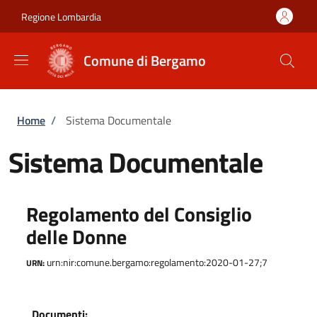
Salta al contenuto principale
Skip to footer content
Regione Lombardia
Comune di Bergamo
Briciole di pane
Home
/
Sistema Documentale
Sistema Documentale
Regolamento del Consiglio
delle Donne
urn:nir:comune.bergamo:regolamento:2020-01-27;7
URN:
Documenti: