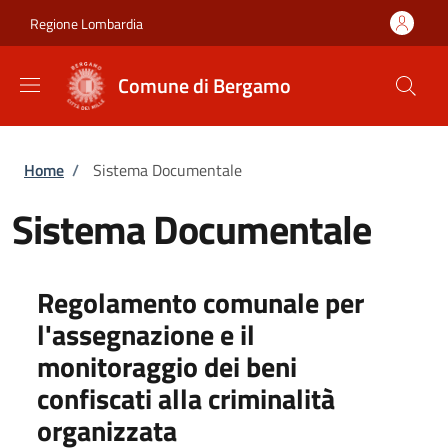
Salta al contenuto principale
Skip to footer content
Regione Lombardia
Comune di Bergamo
Briciole di pane
Home
/
Sistema Documentale
Sistema Documentale
Regolamento comunale per
l'assegnazione e il
monitoraggio dei beni
confiscati alla criminalità
organizzata