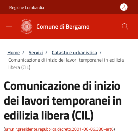
Salta al contenuto principale
Skip to footer content
Regione Lombardia
Comune di Bergamo
Briciole di pane
Home
/
Servizi
/
Catasto e urbanistica
/
Comunicazione di inizio dei lavori temporanei in edilizia
libera (CIL)
Comunicazione di inizio
dei lavori temporanei in
edilizia libera (CIL)
(
urn:nir:presidente.repubblica:decreto:2001-06-06;380~art6
)