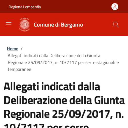
Salta al contenuto principale
Skip to footer content
Regione Lombardia
Comune di Bergamo
Briciole di pane
Home
/
Allegati indicati dalla Deliberazione della Giunta
Regionale 25/09/2017, n. 10/7117 per serre stagionali e
temporanee
Allegati indicati dalla
Deliberazione della Giunta
Regionale 25/09/2017, n.
10/7117 per serre