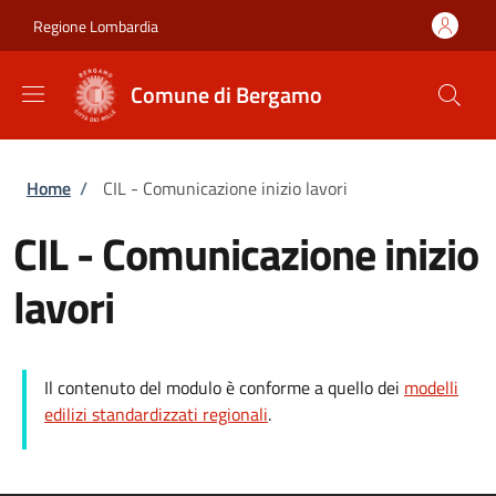
Salta al contenuto principale
Skip to footer content
Regione Lombardia
Comune di Bergamo
Briciole di pane
Home
/
CIL - Comunicazione inizio lavori
CIL - Comunicazione inizio
lavori
Il contenuto del modulo è conforme a quello dei
modelli
edilizi standardizzati regionali
.