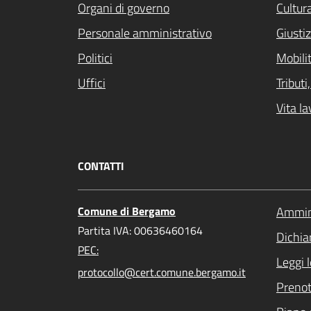
Organi di governo
Cultur
Personale amministrativo
Giustiz
Politici
Mobilit
Uffici
Tribut
Vita la
CONTATTI
Comune di Bergamo
Ammini
Partita IVA: 00636460164
Dichiar
PEC:
Leggi 
protocollo@cert.comune.bergamo.it
Preno