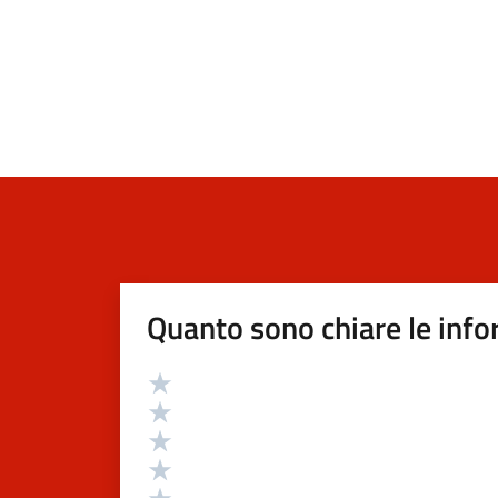
Quanto sono chiare le info
Valutazione
Valuta 5 stelle su 5
Valuta 4 stelle su 5
Valuta 3 stelle su 5
Valuta 2 stelle su 5
Valuta 1 stelle su 5