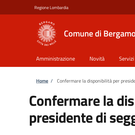
Salta al contenuto principale
Skip to footer content
Regione Lombardia
Comune di Bergam
Amministrazione
Novità
Servizi
Briciole di pane
Home
/
Confermare la disponibilità per preside
Confermare la dis
presidente di segg