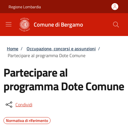
Salta al contenuto principale
Skip to footer content
Regione Lombardia
Comune di Bergamo
Briciole di pane
Home
/
Occupazione, concorsi e assunzioni
/
Partecipare al programma Dote Comune
Partecipare al
programma Dote Comune
Condividi
Normativa di riferimento