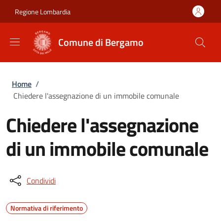
Salta al contenuto principale
Skip to footer content
Regione Lombardia
Comune di Bergamo
Briciole di pane
Home
/
Chiedere l'assegnazione di un immobile comunale
Chiedere l'assegnazione
di un immobile comunale
Condividi
Normativa di riferimento