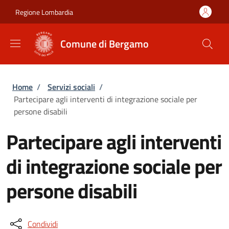
Salta al contenuto principale
Skip to footer content
Regione Lombardia
Comune di Bergamo
Briciole di pane
Home
/
Servizi sociali
/
Partecipare agli interventi di integrazione sociale per
persone disabili
Partecipare agli interventi
di integrazione sociale per
persone disabili
Condividi