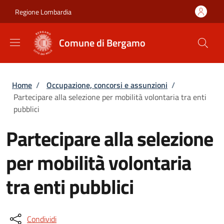
Salta al contenuto principale
Skip to footer content
Regione Lombardia
Comune di Bergamo
Briciole di pane
Home
/
Occupazione, concorsi e assunzioni
/
Partecipare alla selezione per mobilità volontaria tra enti
pubblici
Partecipare alla selezione
per mobilità volontaria
tra enti pubblici
Condividi