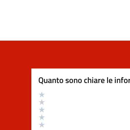
Quanto sono chiare le info
Valutazione
Valuta 5 stelle su 5
Valuta 4 stelle su 5
Valuta 3 stelle su 5
Valuta 2 stelle su 5
Valuta 1 stelle su 5