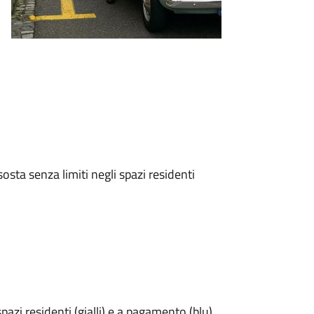
sosta senza limiti negli spazi residenti
pazi residenti (gialli) e a pagamento (blu),