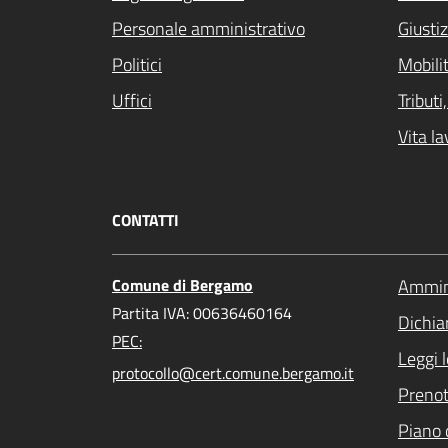
Personale amministrativo
Giustiz
Politici
Mobilit
Uffici
Tribut
Vita la
CONTATTI
Comune di Bergamo
Ammini
Partita IVA: 00636460164
Dichiar
PEC:
Leggi 
protocollo@cert.comune.bergamo.it
Preno
Piano 