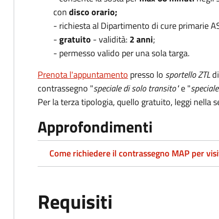
con
disco orario;
- richiesta al Dipartimento di cure primarie A
-
gratuito
- validità:
2 anni
;
- permesso valido per una sola targa.
Prenota l'appuntamento
presso lo
sportello ZTL
d
contrassegno "
speciale di solo transito"
e "
speciale
Per la terza tipologia, quello gratuito, leggi nell
Approfondimenti
Come richiedere il contrassegno MAP per visit
Requisiti