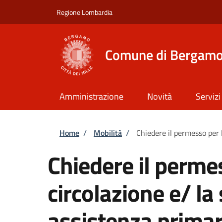
Salta al contenuto principale
Skip to footer content
Regione Lombardia
Comune di Bergam
Amministrazione
Novità
Servizi
Briciole di pane
Home
/
Mobilità
/
Chiedere il permesso per l
Chiedere il perme
circolazione e/ la
assistenza primar