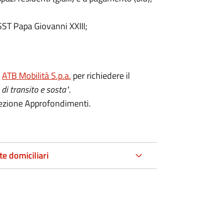
SST Papa Giovanni XXIII;
i
ATB Mobilità S.p.a.
per richiedere il
 di transito e sosta"
.
a sezione Approfondimenti.
e domiciliari