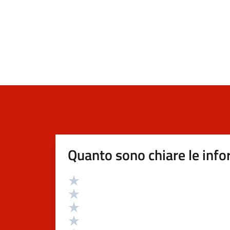
Quanto sono chiare le info
Valutazione
Valuta 5 stelle su 5
Valuta 4 stelle su 5
Valuta 3 stelle su 5
Valuta 2 stelle su 5