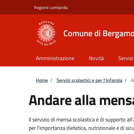
Salta al contenuto principale
Skip to footer content
Regione Lombardia
Comune di Bergam
Amministrazione
Novità
Servizi
Briciole di pane
Home
/
Servizi scolastici e per l'infanzia
/
A
Andare alla mensa
Il servizio di mensa scolastica è di supporto all'
per l'importanza dietetica, nutrizionale e di sic