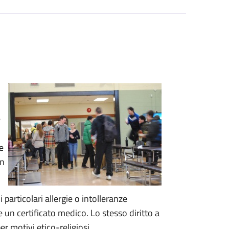
e
e
in
 particolari allergie o intolleranze
 un certificato medico. Lo stesso diritto a
er motivi etico-religiosi.