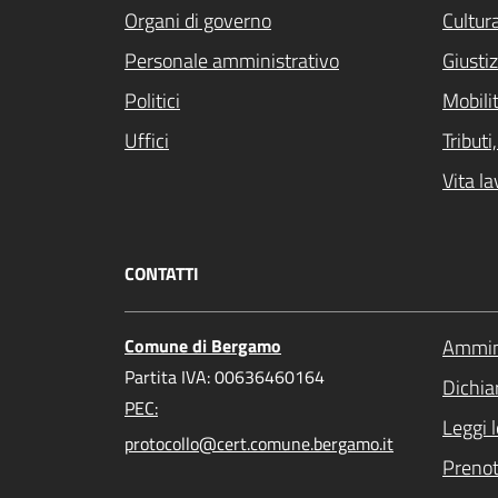
Organi di governo
Cultur
Personale amministrativo
Giustiz
Politici
Mobilit
Uffici
Tribut
Vita la
CONTATTI
Comune di Bergamo
Ammini
Partita IVA: 00636460164
Dichiar
PEC:
Leggi 
protocollo@cert.comune.bergamo.it
Preno