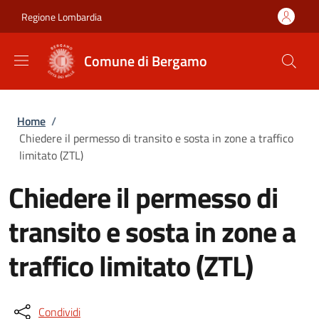
Salta al contenuto principale
Skip to footer content
Regione Lombardia
Comune di Bergamo
Briciole di pane
Home
/
Chiedere il permesso di transito e sosta in zone a traffico
limitato (ZTL)
Chiedere il permesso di
transito e sosta in zone a
traffico limitato (ZTL)
Condividi