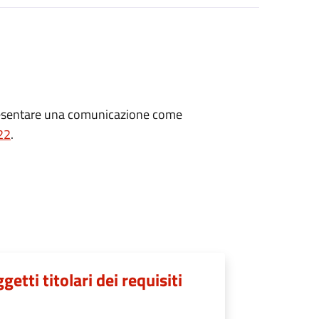
resentare una comunicazione
come
22
.
tti titolari dei requisiti