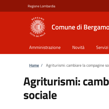
Salta al contenuto principale
Skip to footer content
Regione Lombardia
Comune di Bergam
Amministrazione
Novità
Servizi
Briciole di pane
Home
/
Agriturismi: cambiare la compagine so
Agriturismi: camb
sociale