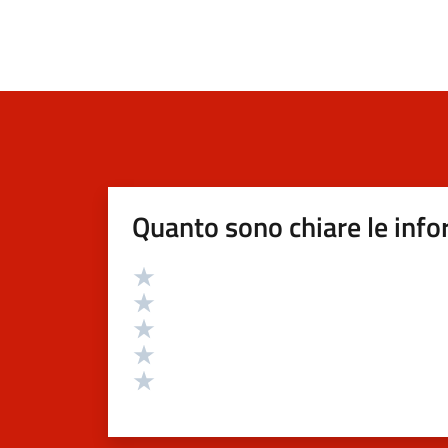
Quanto sono chiare le info
Valutazione
Valuta 5 stelle su 5
Valuta 4 stelle su 5
Valuta 3 stelle su 5
Valuta 2 stelle su 5
Valuta 1 stelle su 5