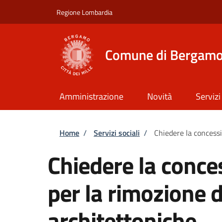
Salta al contenuto principale
Skip to footer content
Regione Lombardia
Comune di Bergam
Amministrazione
Novità
Servizi
Briciole di pane
Home
/
Servizi sociali
/
Chiedere la concessi
Chiedere la conce
per la rimozione d
architettoniche