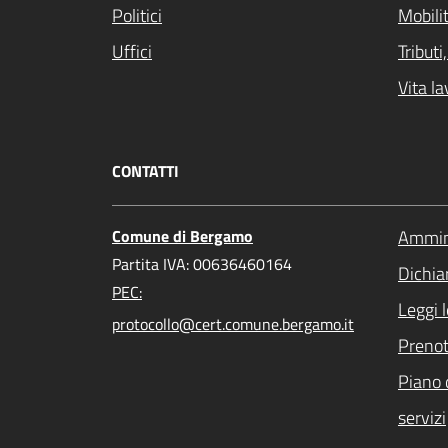
Politici
Mobilit
Uffici
Tribut
Vita la
CONTATTI
Comune di Bergamo
Ammini
Partita IVA: 00636460164
Dichiar
PEC:
Leggi 
protocollo@cert.comune.bergamo.it
Preno
Piano 
servizi