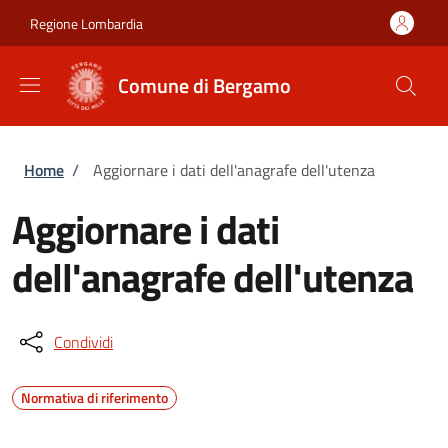
Salta al contenuto principale
Skip to footer content
Regione Lombardia
Comune di Bergamo
Briciole di pane
Home
/
Aggiornare i dati dell'anagrafe dell'utenza
Aggiornare i dati
dell'anagrafe dell'utenza
Condividi
Normativa di riferimento