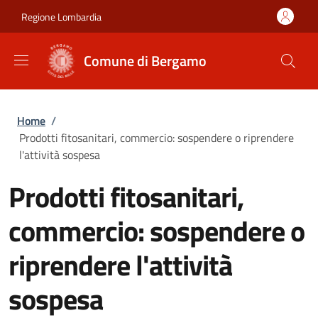
Salta al contenuto principale
Skip to footer content
Regione Lombardia
Comune di Bergamo
Briciole di pane
Home
/
Prodotti fitosanitari, commercio: sospendere o riprendere
l'attività sospesa
Prodotti fitosanitari,
commercio: sospendere o
riprendere l'attività
sospesa