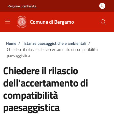
Salta al contenuto principale
Skip to footer content
Regione Lombardia
Comune di Bergamo
Briciole di pane
Home
/
Istanze paesaggistiche e ambientali
/
Chiedere il rilascio dell'accertamento di compatibilità
paesaggistica
Chiedere il rilascio
dell'accertamento di
compatibilità
paesaggistica