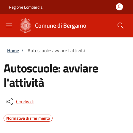
Salta al contenuto principale
Skip to footer content
Regione Lombardia
Comune di Bergamo
Briciole di pane
Home
/
Autoscuole: avviare l'attività
Autoscuole: avviare
l'attività
Condividi
Normativa di riferimento