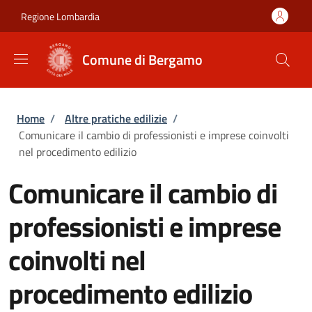
Salta al contenuto principale
Skip to footer content
Regione Lombardia
Comune di Bergamo
Briciole di pane
Home
/
Altre pratiche edilizie
/
Comunicare il cambio di professionisti e imprese coinvolti
nel procedimento edilizio
Comunicare il cambio di
professionisti e imprese
coinvolti nel
procedimento edilizio