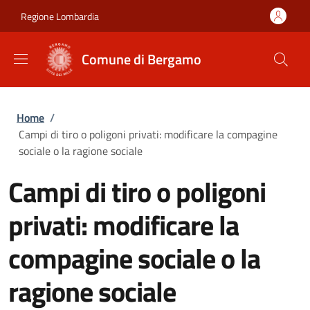
Salta al contenuto principale
Skip to footer content
Regione Lombardia
Comune di Bergamo
Briciole di pane
Home
/
Campi di tiro o poligoni privati: modificare la compagine
sociale o la ragione sociale
Campi di tiro o poligoni
privati: modificare la
compagine sociale o la
ragione sociale