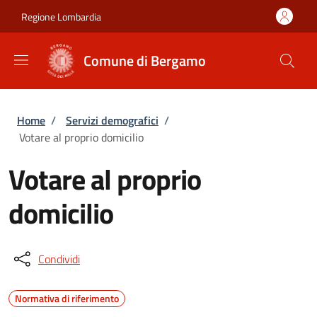
Salta al contenuto principale
Skip to footer content
Regione Lombardia
Comune di Bergamo
Briciole di pane
Home
/
Servizi demografici
/
Votare al proprio domicilio
Votare al proprio
domicilio
Condividi
Normativa di riferimento