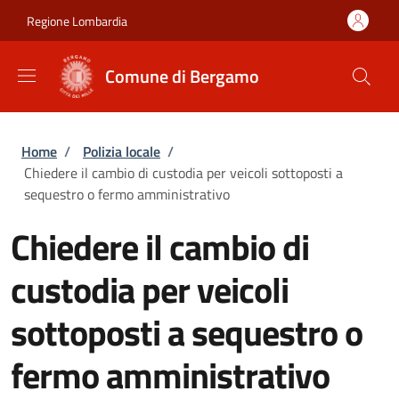
Salta al contenuto principale
Skip to footer content
Regione Lombardia
Comune di Bergamo
Briciole di pane
Home
/
Polizia locale
/
Chiedere il cambio di custodia per veicoli sottoposti a
sequestro o fermo amministrativo
Chiedere il cambio di
custodia per veicoli
sottoposti a sequestro o
fermo amministrativo