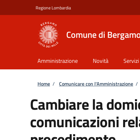
Salta al contenuto principale
Skip to footer content
Regione Lombardia
Comune di Bergam
Amministrazione
Novità
Servizi
Briciole di pane
Home
/
Comunicare con l'Amministrazione
/
Cambiare la domic
comunicazioni rel
procedimento