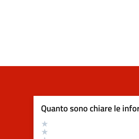
Quanto sono chiare le info
Valutazione
Valuta 5 stelle su 5
Valuta 4 stelle su 5