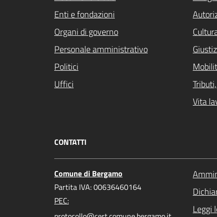
Enti e fondazioni
Autori
Organi di governo
Cultur
Personale amministrativo
Giustiz
Politici
Mobilit
Uffici
Tribut
Vita la
CONTATTI
Comune di Bergamo
Ammini
Partita IVA: 00636460164
Dichiar
PEC:
Leggi 
protocollo@cert.comune.bergamo.it