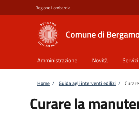
Salta al contenuto principale
Skip to footer content
Regione Lombardia
Comune di Bergam
Amministrazione
Novità
Servizi
Briciole di pane
Home
/
Guida agli interventi edilizi
/
Curare
Curare la manute