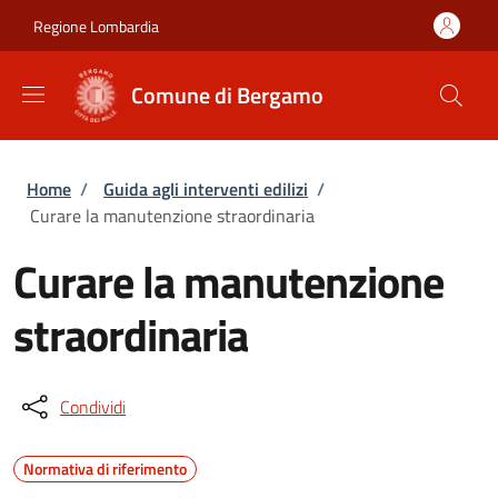
Salta al contenuto principale
Skip to footer content
Regione Lombardia
Comune di Bergamo
Briciole di pane
Home
/
Guida agli interventi edilizi
/
Curare la manutenzione straordinaria
Curare la manutenzione
straordinaria
Condividi
Normativa di riferimento