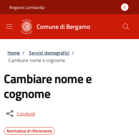
Salta al contenuto principale
Skip to footer content
Regione Lombardia
Comune di Bergamo
Briciole di pane
Home
/
Servizi demografici
/
Cambiare nome e cognome
Cambiare nome e
cognome
Condividi
Normativa di riferimento