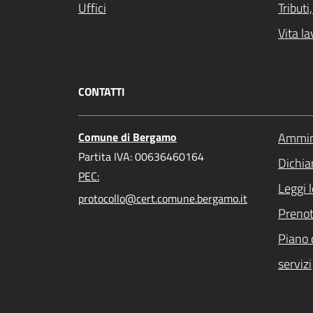
Uffici
Tribut
Vita la
CONTATTI
Comune di Bergamo
Ammini
Partita IVA: 00636460164
Dichiar
PEC:
Leggi 
protocollo@cert.comune.bergamo.it
Preno
Piano 
servizi