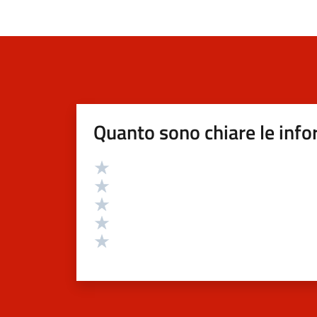
Quanto sono chiare le info
Valutazione
Valuta 5 stelle su 5
Valuta 4 stelle su 5
Valuta 3 stelle su 5
Valuta 2 stelle su 5
Valuta 1 stelle su 5