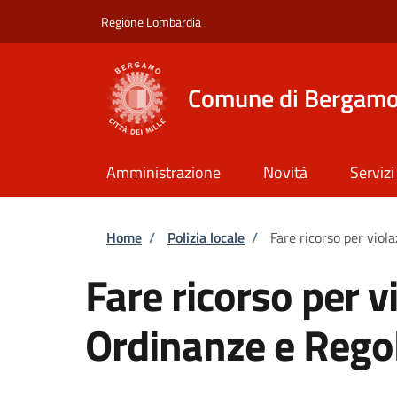
Salta al contenuto principale
Skip to footer content
Regione Lombardia
Comune di Bergam
Amministrazione
Novità
Servizi
Briciole di pane
Home
/
Polizia locale
/
Fare ricorso per vio
Fare ricorso per v
Ordinanze e Rego