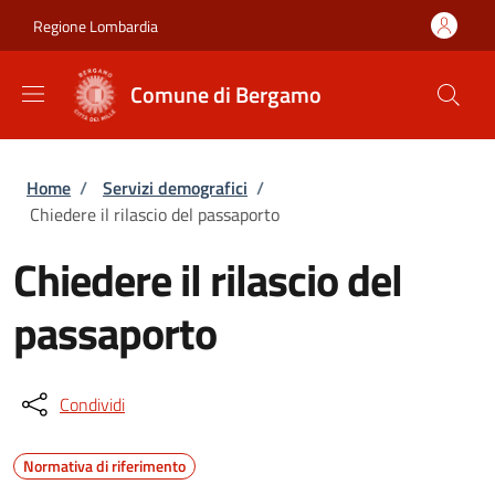
Salta al contenuto principale
Skip to footer content
Regione Lombardia
Comune di Bergamo
Briciole di pane
Home
/
Servizi demografici
/
Chiedere il rilascio del passaporto
Chiedere il rilascio del
passaporto
Condividi
Normativa di riferimento