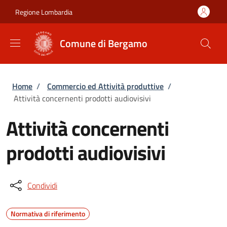
Salta al contenuto principale
Skip to footer content
Regione Lombardia
Comune di Bergamo
Briciole di pane
Home
/
Commercio ed Attività produttive
/
Attività concernenti prodotti audiovisivi
Attività concernenti
prodotti audiovisivi
Condividi
Normativa di riferimento