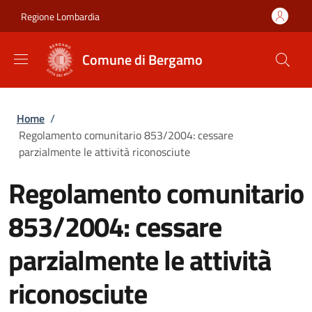
Salta al contenuto principale
Skip to footer content
Regione Lombardia
Comune di Bergamo
Briciole di pane
Home
/
Regolamento comunitario 853/2004: cessare
parzialmente le attività riconosciute
Regolamento comunitario
853/2004: cessare
parzialmente le attività
riconosciute