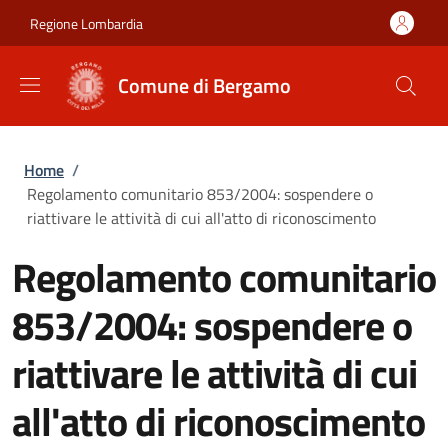
Salta al contenuto principale
Skip to footer content
Regione Lombardia
Comune di Bergamo
Briciole di pane
Home
/
Regolamento comunitario 853/2004: sospendere o
riattivare le attività di cui all'atto di riconoscimento
Regolamento comunitario
853/2004: sospendere o
riattivare le attività di cui
all'atto di riconoscimento