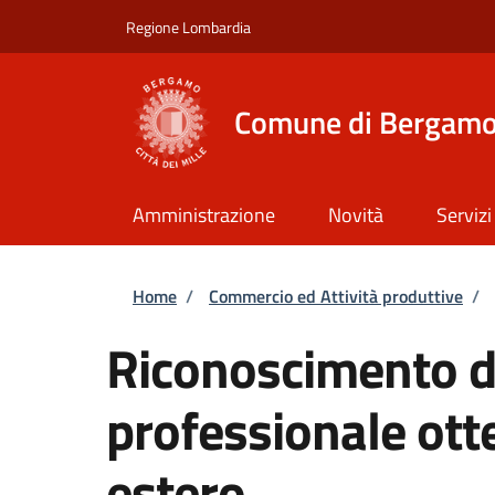
Salta al contenuto principale
Skip to footer content
Regione Lombardia
Comune di Bergam
Amministrazione
Novità
Servizi
Briciole di pane
Home
/
Commercio ed Attività produttive
/
Riconoscimento de
professionale ott
estero