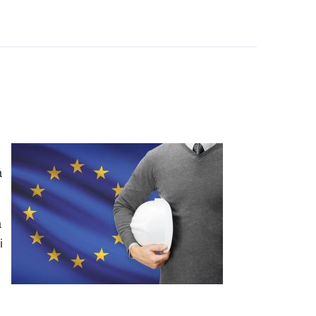
à
a
i