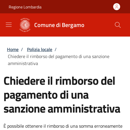
Salta al contenuto principale
Skip to footer content
Regione Lombardia
Comune di Bergamo
Briciole di pane
Home
/
Polizia locale
/
Chiedere il rimborso del pagamento di una sanzione
amministrativa
Chiedere il rimborso del
pagamento di una
sanzione amministrativa
È possibile ottenere il rimborso di una somma erroneamente