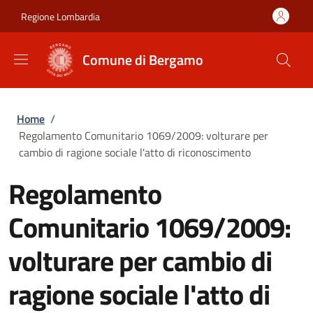
Salta al contenuto principale
Skip to footer content
Regione Lombardia
Comune di Bergamo
Briciole di pane
Home
/
Regolamento Comunitario 1069/2009: volturare per
cambio di ragione sociale l'atto di riconoscimento
Regolamento
Comunitario 1069/2009:
volturare per cambio di
ragione sociale l'atto di