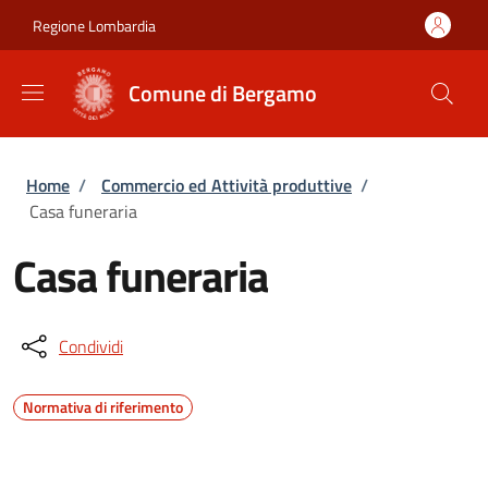
Salta al contenuto principale
Skip to footer content
Regione Lombardia
Comune di Bergamo
Briciole di pane
Home
/
Commercio ed Attività produttive
/
Casa funeraria
Casa funeraria
Condividi
Normativa di riferimento