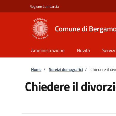
Salta al contenuto principale
Skip to footer content
Regione Lombardia
Comune di Bergam
Amministrazione
Novità
Servizi
Briciole di pane
Home
/
Servizi demografici
/
Chiedere il div
Chiedere il divorz