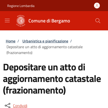
Salta al contenuto principale
Skip to footer content
Regione Lombardia
Comune di Bergamo
Briciole di pane
Home
/
Urbanistica e pianificazione
/
Depositare un atto di aggiornamento catastale
(frazionamento)
Depositare un atto di
aggiornamento catastale
(frazionamento)
Condividi