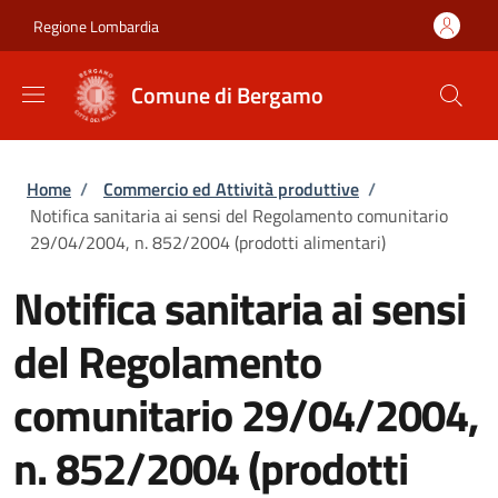
Salta al contenuto principale
Skip to footer content
Regione Lombardia
Comune di Bergamo
Briciole di pane
Home
/
Commercio ed Attività produttive
/
Notifica sanitaria ai sensi del Regolamento comunitario
29/04/2004, n. 852/2004 (prodotti alimentari)
Notifica sanitaria ai sensi
del Regolamento
comunitario 29/04/2004,
n. 852/2004 (prodotti