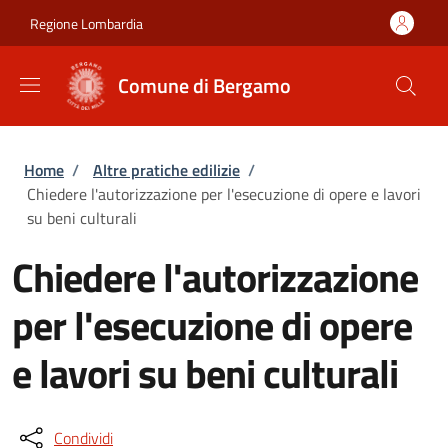
Salta al contenuto principale
Skip to footer content
Regione Lombardia
Comune di Bergamo
Briciole di pane
Home
/
Altre pratiche edilizie
/
Chiedere l'autorizzazione per l'esecuzione di opere e lavori
su beni culturali
Chiedere l'autorizzazione
per l'esecuzione di opere
e lavori su beni culturali
Condividi